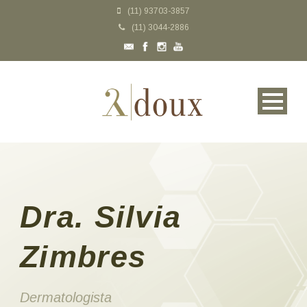
(11) 93703-3857
(11) 3044-2886
Dra. Silvia
Zimbres
Dermatologista